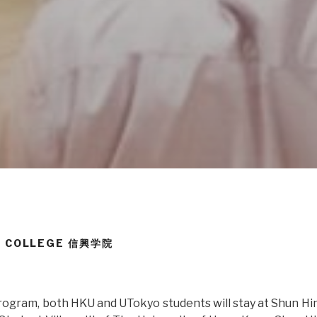
G COLLEGE 信興学院
rogram, both HKU and UTokyo students will stay at Shun Hin