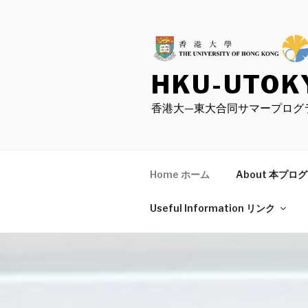
Skip
to
content
HKU-UTOK
香港大—東大合同サマープログ
Home ホーム
About 本プ
Useful Information リンク