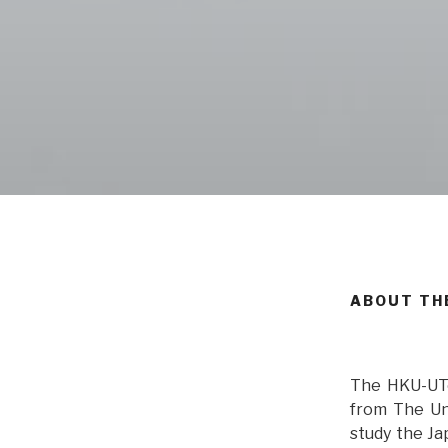
ABOUT T
The HKU-UTo
from The Un
study the Ja